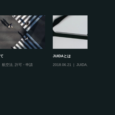
JUIDAとは
JUIDA証
て
請
2018.06.21
JUIDA
,
カリキュラム
2018.06.19
理者取得コ
明証
,
JUI
操縦技能証