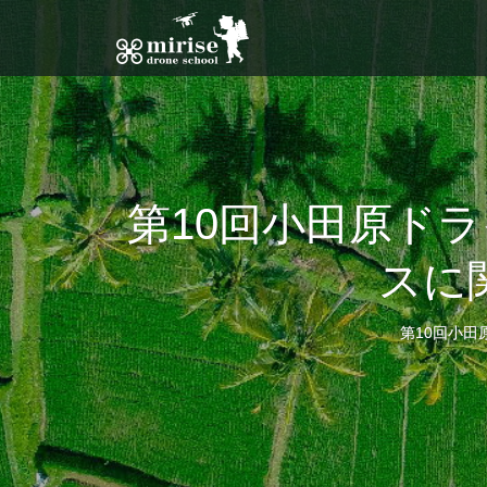
第10回小田原ド
スに
第10回小