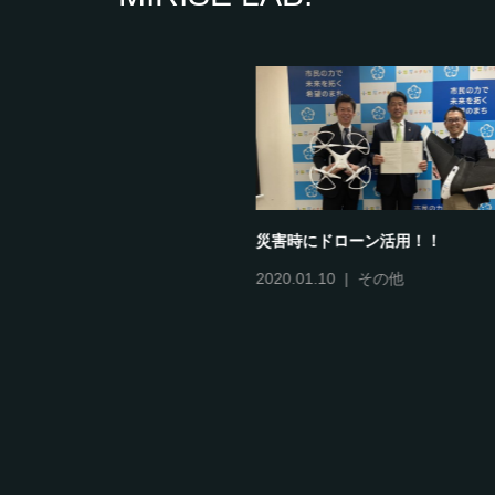
災害時にドローン活用！！
ドロー
2020.01.10
その他
2018.06
JUID
安全運
得コー
総合コ
可・申