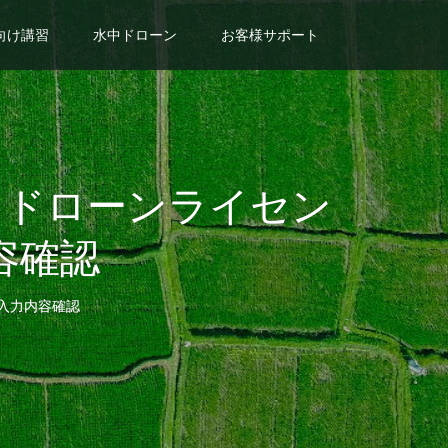
向け講習
水中ドローン
お客様サポート
 ドローンライセン
容確認
入力内容確認