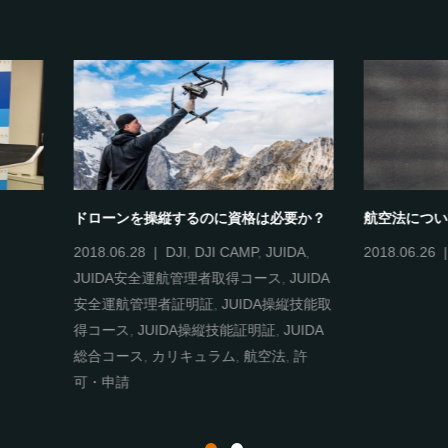
ンを操縦するのに資格は必要か？
航空法について
.28
DJI
,
DJI CAMP
,
JUIDA
,
2018.06.26
航空法
,
許可・申
A安全運航管理者取得コース
,
JUIDA
航管理者証明証
,
JUIDA操縦技能取
ス
,
JUIDA操縦技能証明証
,
JUIDA
ース
,
カリキュラム
,
航空法
,
許
請