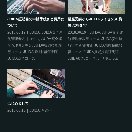
資
災害時にドローン活用！！
ドローンを操縦するのに資格は必要
J
か？
つ
2020.01.10
その他
運
2018.06.28
DJI
,
DJI CAMP
,
20
運
JUIDA
,
JUIDA安全運航管理者取得
航
取
コース
,
JUIDA安全運航管理者証明
航
証
,
JUIDA操縦技能取得コース
,
得
JUIDA操縦技能証明証
,
JUIDA総合
J
コース
,
カリキュラム
,
航空法
,
許
可・申請
は
20
航空法について
JUIDAとは
2018.06.26
航空法
,
許可・申請
2018.06.21
JUIDA
,
カリキュラム