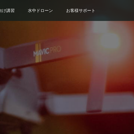
向け講習
水中ドローン
お客様サポート