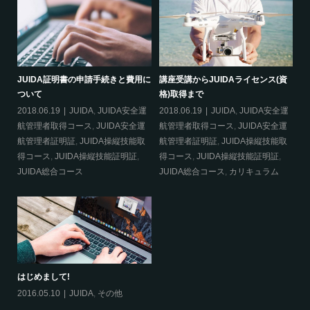
必要
JUIDA証明書の申請手続きと費用に
講座受講からJUIDAライセンス(資
災
ついて
格)取得まで
20
2018.06.19
JUIDA
,
JUIDA安全運
2018.06.19
JUIDA
,
JUIDA安全運
得
航管理者取得コース
,
JUIDA安全運
航管理者取得コース
,
JUIDA安全運
明
航管理者証明証
,
JUIDA操縦技能取
航管理者証明証
,
JUIDA操縦技能取
得コース
,
JUIDA操縦技能証明証
,
得コース
,
JUIDA操縦技能証明証
,
合
JUIDA総合コース
JUIDA総合コース
,
カリキュラム
はじめまして!
2016.05.10
JUIDA
,
その他
航