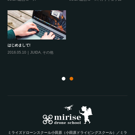
はじめまして!
2016.05.10
JUIDA
,
その他
航
ム
20
ミライズドローンスクール小田原（小田原ドライビングスクール）／ミラ