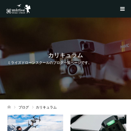
カリキュラム
ミライズドローンスクールのブログ一覧ページです。
ブログ
カリキュラム