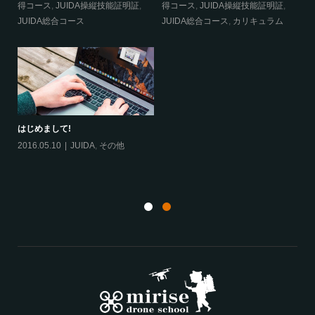
得コース
,
JUIDA操縦技能証明証
,
得コース
,
JUIDA操縦技能証明証
,
合
JUIDA総合コース
JUIDA総合コース
,
カリキュラム
はじめまして!
2016.05.10
JUIDA
,
その他
航
ム
20