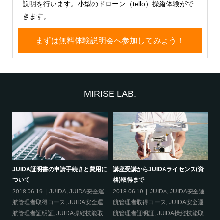
説明を行います。小型のドローン（tello）操縦体験がで
きます。
まずは無料体験説明会へ参加してみよう！
MIRISE LAB.
必要
JUIDA証明書の申請手続きと費用に
講座受講からJUIDAライセンス(資
災
ついて
格)取得まで
20
2018.06.19
JUIDA
,
JUIDA安全運
2018.06.19
JUIDA
,
JUIDA安全運
得
航管理者取得コース
,
JUIDA安全運
航管理者取得コース
,
JUIDA安全運
明
航管理者証明証
,
JUIDA操縦技能取
航管理者証明証
,
JUIDA操縦技能取