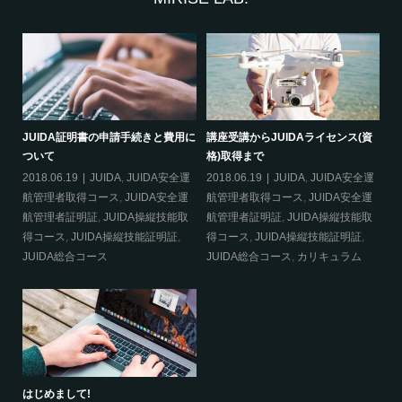
必要
JUIDA証明書の申請手続きと費用に
講座受講からJUIDAライセンス(資
災
ついて
格)取得まで
20
2018.06.19
JUIDA
,
JUIDA安全運
2018.06.19
JUIDA
,
JUIDA安全運
得
航管理者取得コース
,
JUIDA安全運
航管理者取得コース
,
JUIDA安全運
明
航管理者証明証
,
JUIDA操縦技能取
航管理者証明証
,
JUIDA操縦技能取
得コース
,
JUIDA操縦技能証明証
,
得コース
,
JUIDA操縦技能証明証
,
合
JUIDA総合コース
JUIDA総合コース
,
カリキュラム
はじめまして!