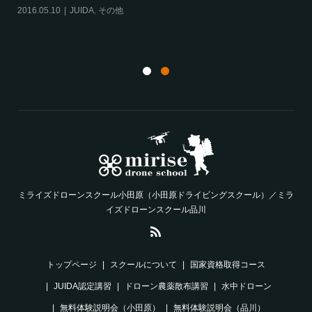
2016.05.10
JUIDA
,
その他
航
ム
20
ミライズドローンスクール小田原（小田原ドライビングスクール）／ミラ
イズドローンスクール品川
トップページ
スクールについて
国家資格取得コース
JUIDA認定講習
ドローン農薬散布講習
水中ドローン
無料体験説明会（小田原）
無料体験説明会（品川）