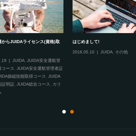
からJUIDAライセンス(資格)取
はじめまして!
2016.05.10
JUIDA
,
その他
.19
JUIDA
,
JUIDA安全運航管
得コース
,
JUIDA安全運航管理者証
UIDA操縦技能取得コース
,
JUIDA
能証明証
,
JUIDA総合コース
,
カリ
ム