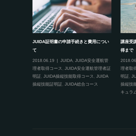
JUIDA証明書の申請手続きと費用につい
講座受講
て
得まで
ュラム
2018.06.19
JUIDA
,
JUIDA安全運航管
2018.06
理者取得コース
,
JUIDA安全運航管理者証
理者取
明証
,
JUIDA操縦技能取得コース
,
JUIDA
明証
,
J
操縦技能証明証
,
JUIDA総合コース
操縦技
キュラ