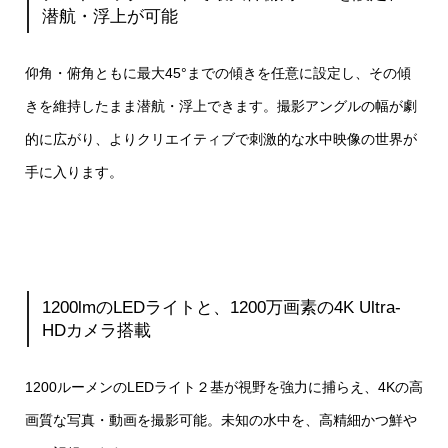
潜航・浮上が可能
仰角・俯角ともに最大45°までの傾きを任意に設定し、その傾
きを維持したまま潜航・浮上できます。撮影アングルの幅が劇
的に広がり、よりクリエイティブで刺激的な水中映像の世界が
手に入ります。
1200lmのLEDライトと、1200万画素の4K Ultra-
HDカメラ搭載
1200ルーメンのLEDライト２基が視野を強力に捕らえ、4Kの高
画質な写真・動画を撮影可能。未知の水中を、高精細かつ鮮や