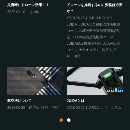
資
災害時にドローン活用！！
ドローンを操縦するのに資格は必要
J
か？
つ
2020.01.10
その他
運
2018.06.28
DJI
,
DJI CAMP
,
20
運
JUIDA
,
JUIDA安全運航管理者取得
航
取
コース
,
JUIDA安全運航管理者証明
航
証
,
JUIDA操縦技能取得コース
,
得
JUIDA操縦技能証明証
,
JUIDA総合
J
コース
,
カリキュラム
,
航空法
,
許
可・申請
は
20
航空法について
JUIDAとは
2018.06.26
航空法
,
許可・申請
2018.06.21
JUIDA
,
カリキュラム