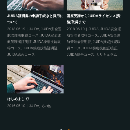
必要
JUIDA証明書の申請手続きと費用に
講座受講からJUIDAライセンス(資
災
ついて
格)取得まで
20
2018.06.19
JUIDA
,
JUIDA安全運
2018.06.19
JUIDA
,
JUIDA安全運
得
航管理者取得コース
,
JUIDA安全運
航管理者取得コース
,
JUIDA安全運
明
航管理者証明証
,
JUIDA操縦技能取
航管理者証明証
,
JUIDA操縦技能取
得コース
,
JUIDA操縦技能証明証
,
得コース
,
JUIDA操縦技能証明証
,
合
JUIDA総合コース
JUIDA総合コース
,
カリキュラム
はじめまして!
2016.05.10
JUIDA
,
その他
航
ム
20