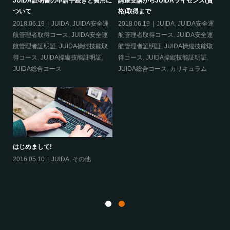
資
災害時にドローン活用！！
ドローンを操縦するのに資格は必要
J
か？
つ
2020.01.10
その他
運
2018.06.28
DJI
,
DJI CAMP
,
20
運
JUIDA
,
JUIDA安全運航管理者取得
航
取
コース
,
JUIDA安全運航管理者証明
航
証
,
JUIDA操縦技能取得コース
,
得
JUIDA操縦技能証明証
,
JUIDA総合
J
コース
,
カリキュラム
,
航空法
,
許
可・申請
は
20
航空法について
JUIDAとは
2018.06.26
航空法
,
許可・申請
2018.06.21
JUIDA
,
カリキュラム