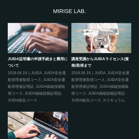
MIRISE LAB.
資
災害時にドローン活用！！
ドローンを操縦するのに資格は必要
J
か？
つ
2020.01.10
その他
運
2018.06.28
DJI
,
DJI CAMP
,
20
運
JUIDA
,
JUIDA安全運航管理者取得
航
取
コース
,
JUIDA安全運航管理者証明
航
証
,
JUIDA操縦技能取得コース
,
得
JUIDA操縦技能証明証
,
JUIDA総合
J
コース
,
カリキュラム
,
航空法
,
許
可・申請