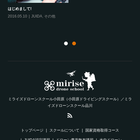
は
20
航空法について
JUIDAとは
2018.06.26
航空法
,
許可・申請
2018.06.21
JUIDA
,
カリキュラム
ミライズドローンスクール小田原（小田原ドライビングスクール）／ミラ
イズドローンスクール品川
トップページ
スクールについて
国家資格取得コース