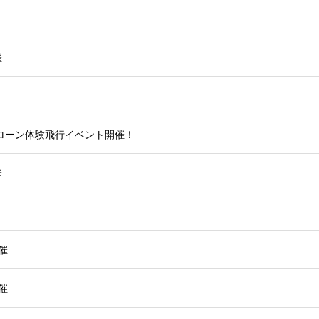
催
ローン体験飛行イベント開催！
催
催
催