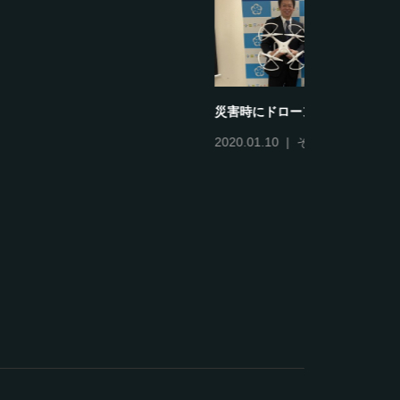
JUIDAとは
JUIDA証
て
請
2018.06.21
JUIDA
,
カリキュラム
2018.06.19
理者取得コ
明証
,
JUI
操縦技能証