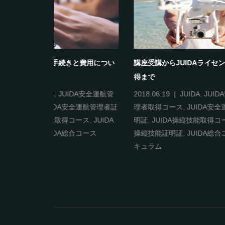
災害時にドローン活用！！
ドロー
2020.01.10
その他
2018.06
JUID
安全運
得コー
総合コ
可・申