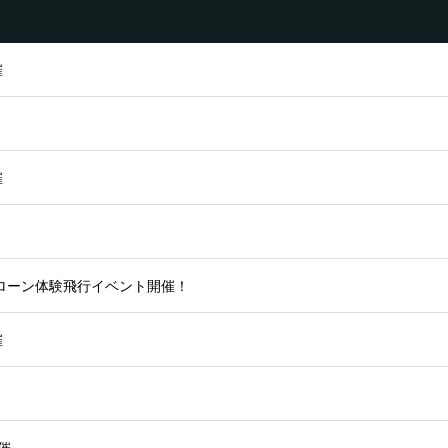
催
催
ローン体験飛行イベント開催！
催
催