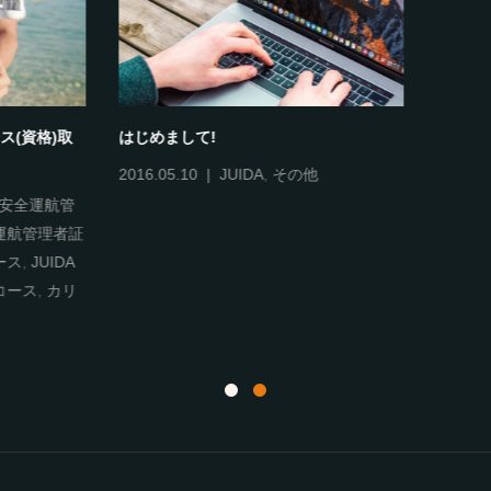
ンを操縦するのに資格は必要か？
航空法について
.28
DJI
,
DJI CAMP
,
JUIDA
,
2018.06.26
航空法
,
許可・申
A安全運航管理者取得コース
,
JUIDA
航管理者証明証
,
JUIDA操縦技能取
ス
,
JUIDA操縦技能証明証
,
JUIDA
ース
,
カリキュラム
,
航空法
,
許
請