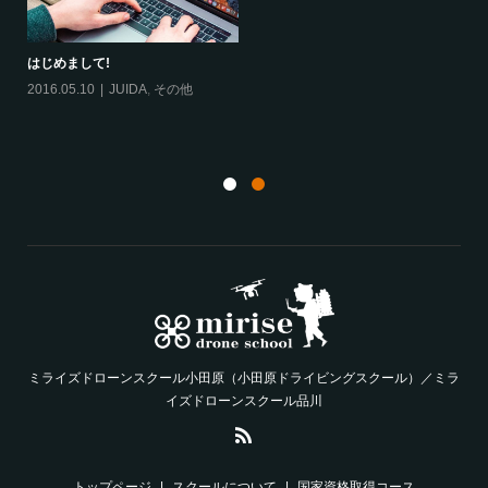
はじめまして!
2016.05.10
JUIDA
,
その他
航
ム
20
ミライズドローンスクール小田原（小田原ドライビングスクール）／ミラ
イズドローンスクール品川
トップページ
スクールについて
国家資格取得コース