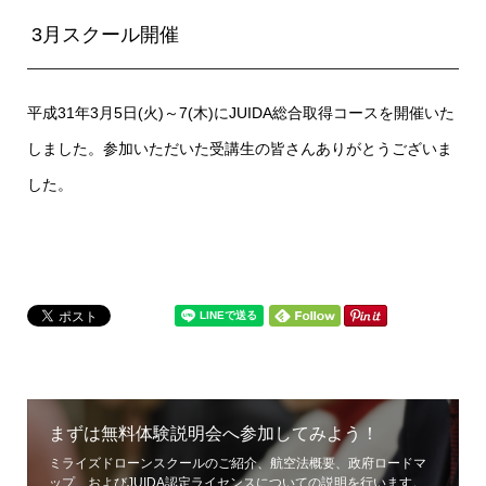
3月スクール開催
平成31年3月5日(火)～7(木)にJUIDA総合取得コースを開催いた
しました。参加いただいた受講生の皆さんありがとうございま
した。
まずは無料体験説明会へ参加してみよう！
ミライズドローンスクールのご紹介、航空法概要、政府ロードマ
ップ、およびJUIDA認定ライセンスについての説明を行います。