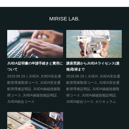
MIRISE LAB.
必要
JUIDA証明書の申請手続きと費用に
講座受講からJUIDAライセンス(資
災
ついて
格)取得まで
20
2018.06.19
JUIDA
,
JUIDA安全運
2018.06.19
JUIDA
,
JUIDA安全運
得
航管理者取得コース
,
JUIDA安全運
航管理者取得コース
,
JUIDA安全運
明
航管理者証明証
,
JUIDA操縦技能取
航管理者証明証
,
JUIDA操縦技能取
得コース
,
JUIDA操縦技能証明証
,
得コース
,
JUIDA操縦技能証明証
,
合
JUIDA総合コース
JUIDA総合コース
,
カリキュラム