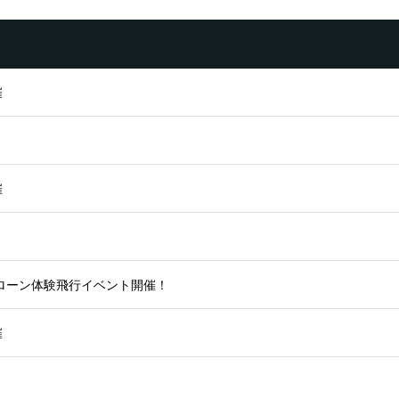
催
催
ローン体験飛行イベント開催！
催