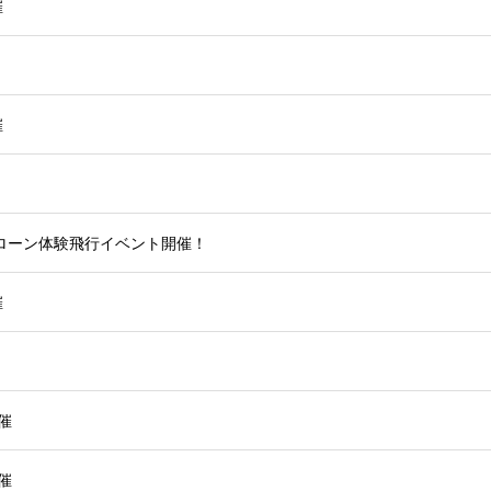
催
催
ローン体験飛行イベント開催！
催
催
催