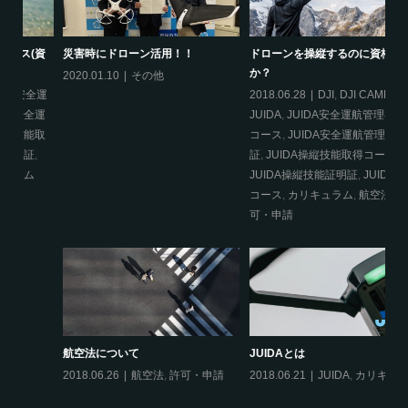
資
災害時にドローン活用！！
ドローンを操縦するのに資格は必要
J
か？
つ
2020.01.10
その他
運
2018.06.28
DJI
,
DJI CAMP
,
20
運
JUIDA
,
JUIDA安全運航管理者取得
航
取
コース
,
JUIDA安全運航管理者証明
航
証
,
JUIDA操縦技能取得コース
,
得
JUIDA操縦技能証明証
,
JUIDA総合
J
コース
,
カリキュラム
,
航空法
,
許
可・申請
は
20
航空法について
JUIDAとは
2018.06.26
航空法
,
許可・申請
2018.06.21
JUIDA
,
カリキュラム