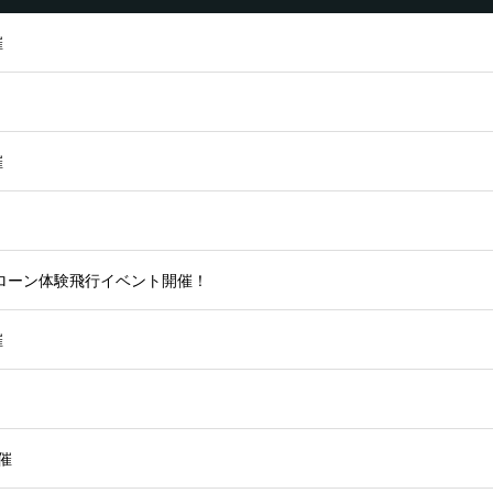
催
催
ローン体験飛行イベント開催！
催
催