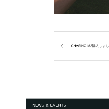
CHASING M2購入しま
NEWS ＆ EVENTS