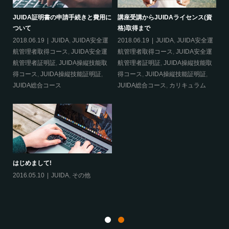
必要
JUIDA証明書の申請手続きと費用に
講座受講からJUIDAライセンス(資
災
ついて
格)取得まで
20
2018.06.19
JUIDA
,
JUIDA安全運
2018.06.19
JUIDA
,
JUIDA安全運
得
航管理者取得コース
,
JUIDA安全運
航管理者取得コース
,
JUIDA安全運
明
航管理者証明証
,
JUIDA操縦技能取
航管理者証明証
,
JUIDA操縦技能取
得コース
,
JUIDA操縦技能証明証
,
得コース
,
JUIDA操縦技能証明証
,
合
JUIDA総合コース
JUIDA総合コース
,
カリキュラム
はじめまして!
2016.05.10
JUIDA
,
その他
航
ム
20