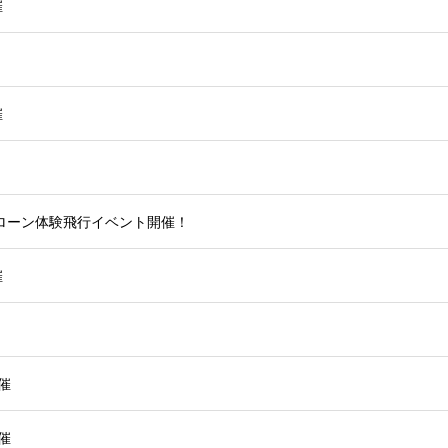
催
催
ローン体験飛行イベント開催！
催
催
催