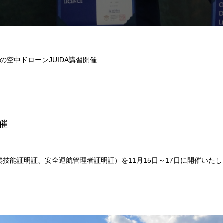
1月の空中ドローンJUIDA講習開催
開催
（操縦技能証明証、安全運航管理者証明証）を11月15日～17日に開催い