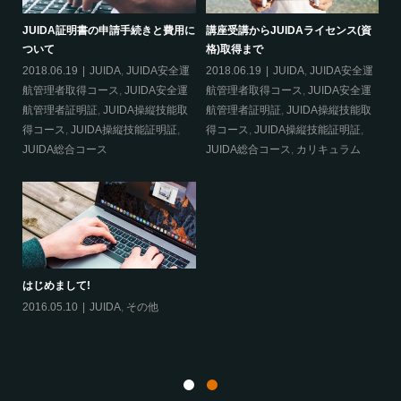
必要
JUIDA証明書の申請手続きと費用に
講座受講からJUIDAライセンス(資
災
ついて
格)取得まで
20
2018.06.19
JUIDA
,
JUIDA安全運
2018.06.19
JUIDA
,
JUIDA安全運
得
航管理者取得コース
,
JUIDA安全運
航管理者取得コース
,
JUIDA安全運
明
航管理者証明証
,
JUIDA操縦技能取
航管理者証明証
,
JUIDA操縦技能取
得コース
,
JUIDA操縦技能証明証
,
得コース
,
JUIDA操縦技能証明証
,
合
JUIDA総合コース
JUIDA総合コース
,
カリキュラム
はじめまして!
2016.05.10
JUIDA
,
その他
航
ム
20