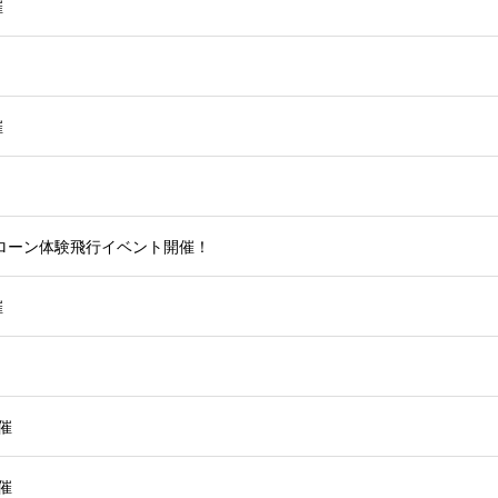
催
催
ローン体験飛行イベント開催！
催
催
催