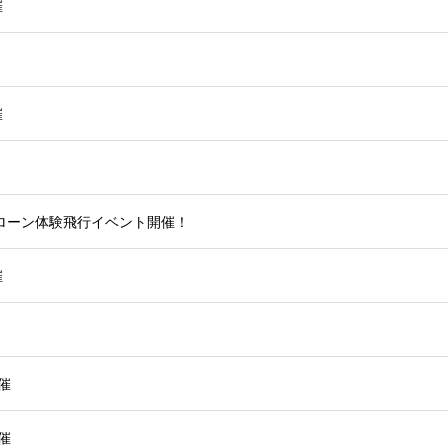
催
催
ローン体験飛行イベント開催！
催
催
催