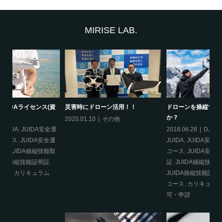
MIRISE LAB.
資
災害時にドローン活用！！
ドローンを操縦するのに資格は必要
J
か？
つ
2020.01.10
その他
運
2018.06.28
DJI
,
DJI CAMP
,
20
運
JUIDA
,
JUIDA安全運航管理者取得
航
取
コース
,
JUIDA安全運航管理者証明
航
証
,
JUIDA操縦技能取得コース
,
得
JUIDA操縦技能証明証
,
JUIDA総合
J
コース
,
カリキュラム
,
航空法
,
許
可・申請