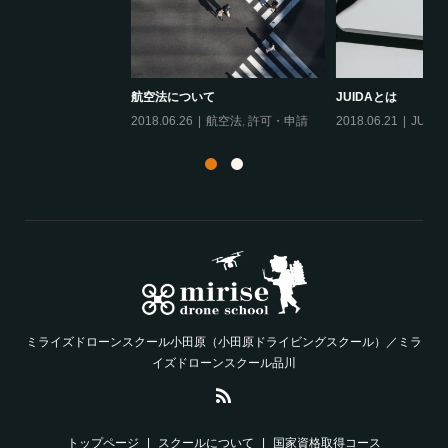
は
20
航空法について
JUIDAとは
2018.06.26
航空法
,
許可・申請
2018.06.21
JUIDA
,
カリキュラム
ミライズドローンスクール小田原（小田原ドライビングスクール）／ミラ
イズドローンスクール品川
トップページ
スクールについて
国家資格取得コース