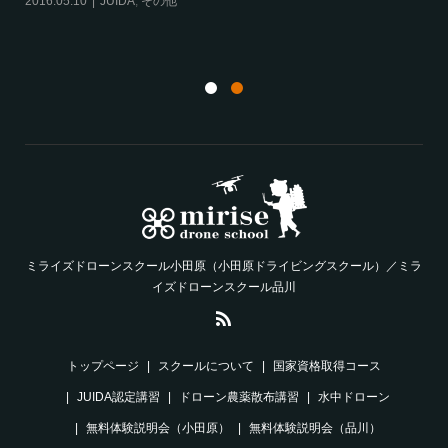
2016.05.10
JUIDA
,
その他
航
ム
20
ミライズドローンスクール小田原（小田原ドライビングスクール）／ミラ
イズドローンスクール品川
トップページ
スクールについて
国家資格取得コース
JUIDA認定講習
ドローン農薬散布講習
水中ドローン
無料体験説明会（小田原）
無料体験説明会（品川）