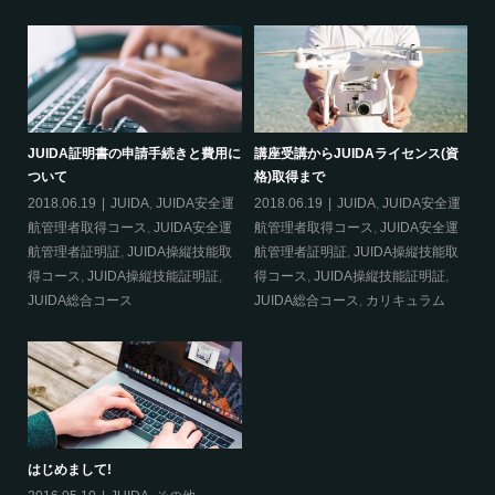
必要
JUIDA証明書の申請手続きと費用に
講座受講からJUIDAライセンス(資
災
ついて
格)取得まで
20
2018.06.19
JUIDA
,
JUIDA安全運
2018.06.19
JUIDA
,
JUIDA安全運
得
航管理者取得コース
,
JUIDA安全運
航管理者取得コース
,
JUIDA安全運
明
航管理者証明証
,
JUIDA操縦技能取
航管理者証明証
,
JUIDA操縦技能取
得コース
,
JUIDA操縦技能証明証
,
得コース
,
JUIDA操縦技能証明証
,
合
JUIDA総合コース
JUIDA総合コース
,
カリキュラム
はじめまして!